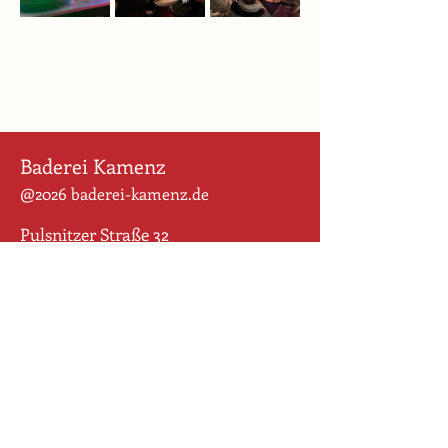
Baderei Kamenz
@2026 baderei-kamenz.de
Pulsnitzer Straße 32
01917 Kamenz
Für uns ist der Weg das Ziel. Wir
wollen den Altstadt-Rohdiamanten
behutsam schleifen und geballte
Geschichte sichtbar machen und
bewahren. Wir begreifen die vielen