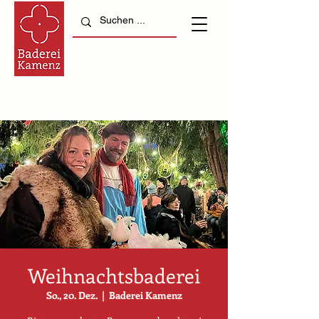
Weihnachtsbaderei
So., 20. Dez.
  |  
Baderei Kamenz