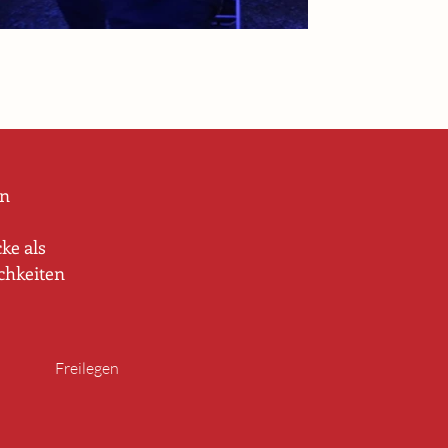
en
ke als
ichkeiten
Freilegen