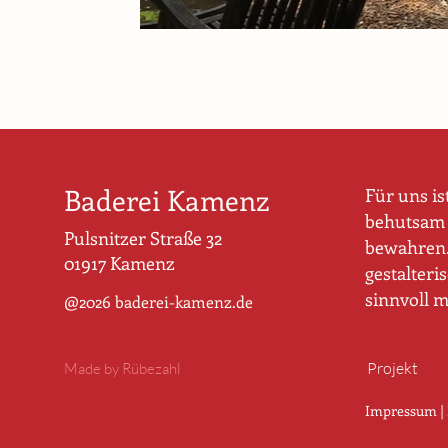
Baderei Kamenz
Für uns is
behutsam 
Pulsnitzer Straße 32
bewahren. 
01917 Kamenz
gestalteri
sinnvoll 
@2026 baderei-kamenz.de
Projekt
Made by Rübezahl
Impressum
|