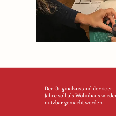
Der Originalzustand der 20er
Jahre soll als Wohnhaus wiede
nutzbar gemacht werden.