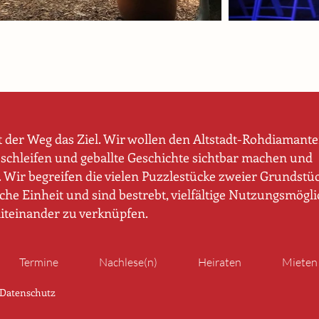
t der Weg das Ziel. Wir wollen den Altstadt-Rohdiamant
schleifen und geballte Geschichte sichtbar machen und
Wir begreifen die vielen Puzzlestücke zweier Grundstüc
sche Einheit und sind bestrebt, vielfältige Nutzungsmögl
miteinander zu verknüpfen.
Termine
Nachlese(n)
Heiraten
Mieten
Datenschutz