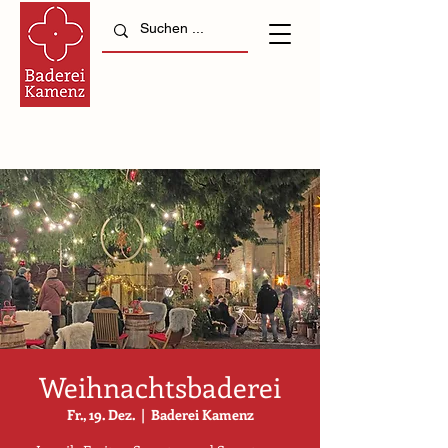
Weihnachtsbaderei
Fr., 19. Dez.
  |  
Baderei Kamenz