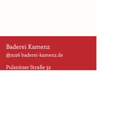
Baderei Kamenz
@2026 baderei-kamenz.de
Pulsnitzer Straße 32
01917 Kamenz
Für uns ist der Weg das Ziel. Wir
wollen den Altstadt-Rohdiamanten
behutsam schleifen und geballte
Geschichte sichtbar machen und
bewahren. Wir begreifen die vielen
Puzzlestücke zweier Grundstücke