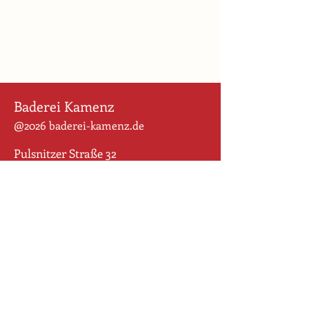
Baderei Kamenz
@2026 baderei-kamenz.de
Pulsnitzer Straße 32
01917 Kamenz
Für uns ist der Weg das Ziel. Wir
wollen den Altstadt-Rohdiamanten
behutsam schleifen und geballte
Geschichte sichtbar machen und
bewahren. Wir begreifen die vielen
Puzzlestücke zweier Grundstücke