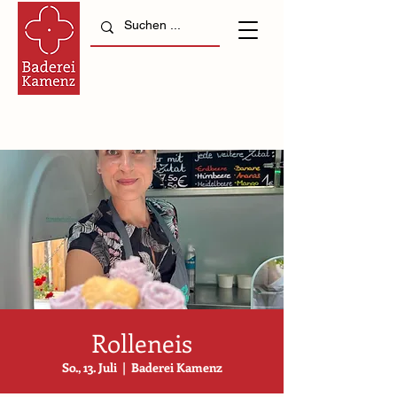
Rolleneis
So., 13. Juli
  |  
Baderei Kamenz