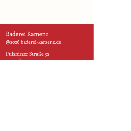
Baderei Kamenz
@2026 baderei-kamenz.de
Pulsnitzer Straße 32
01917 Kamenz
Für uns ist der Weg das Ziel. Wir
wollen den Altstadt-Rohdiamanten
behutsam schleifen und geballte
Geschichte sichtbar machen und
bewahren. Wir begreifen die vielen
Puzzlestücke zweier Grundstücke
als gestalterische Einheit und sind