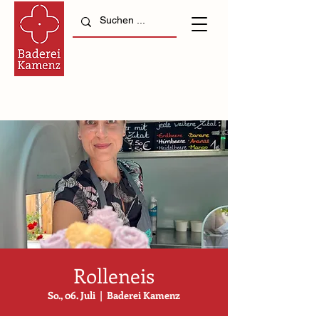
Rolleneis
So., 06. Juli
  |  
Baderei Kamenz