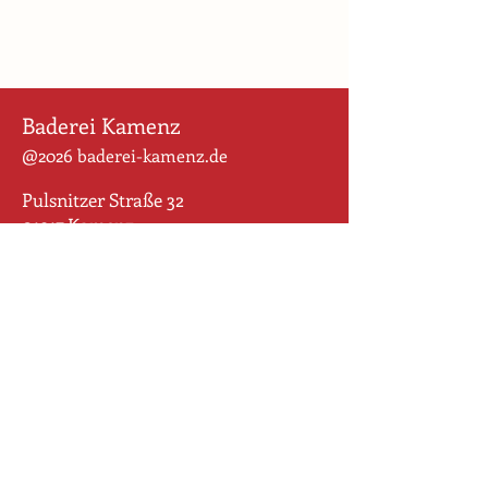
Baderei Kamenz
@2026 baderei-kamenz.de
Pulsnitzer Straße 32
01917 Kamenz
Für uns ist der Weg das Ziel. Wir
wollen den Altstadt-Rohdiamanten
behutsam schleifen und geballte
Geschichte sichtbar machen und
bewahren. Wir begreifen die vielen
Puzzlestücke zweier Grundstücke
als gestalterische Einheit und sind