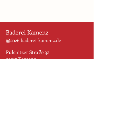
Baderei Kamenz
@2026 baderei-kamenz.de
Pulsnitzer Straße 32
01917 Kamenz
Für uns ist der Weg das Ziel. Wir
wollen den Altstadt-Rohdiamanten
behutsam schleifen und geballte
Geschichte sichtbar machen und
bewahren. Wir begreifen die vielen
Puzzlestücke zweier Grundstücke
als gestalterische Einheit und sind
bestrebt, vielfältige