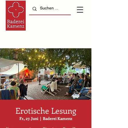
Erotische Lesung
Fr., 27. Juni
  |  
Baderei Kamenz