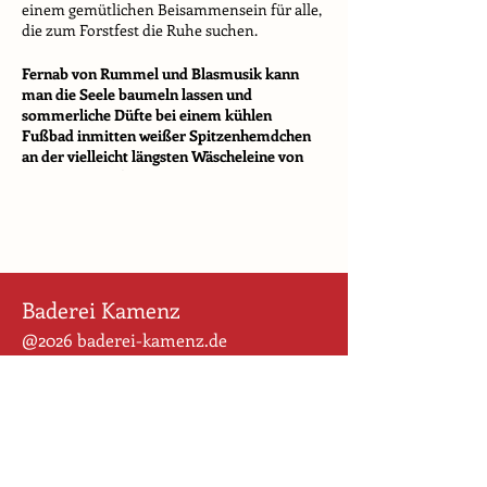
einem gemütlichen Beisammensein für alle,
die zum Forstfest die Ruhe suchen.
Fernab von Rummel und Blasmusik kann
man die Seele baumeln lassen und
sommerliche Düfte bei einem kühlen
Fußbad inmitten weißer Spitzenhemdchen
an der vielleicht längsten Wäscheleine von
Kamenz genießen.
Eine weiße Fee könnte erscheinen!
Baderei Kamenz
@2026 baderei-kamenz.de
Pulsnitzer Straße 32
01917 Kamenz
Für uns ist der Weg das Ziel. Wir