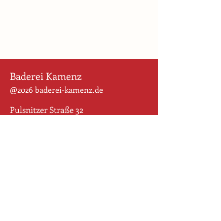
Baderei Kamenz
@2026 baderei-kamenz.de
Pulsnitzer Straße 32
01917 Kamenz
Für uns ist der Weg das Ziel. Wir
wollen den Altstadt-Rohdiamanten
behutsam schleifen und geballte
Geschichte sichtbar machen und
bewahren. Wir begreifen die vielen
Puzzlestücke zweier Grundstücke