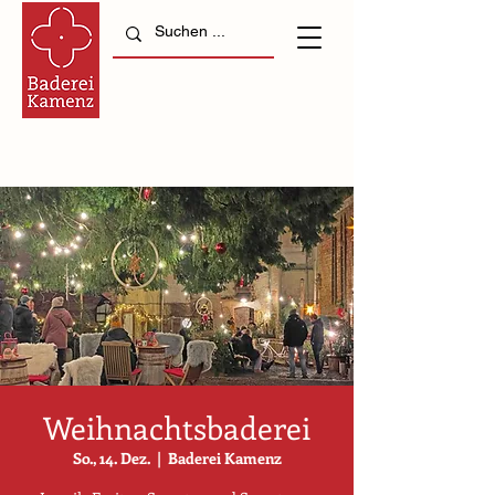
Weihnachtsbaderei
So., 14. Dez.
  |  
Baderei Kamenz